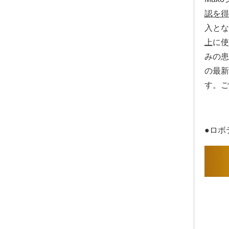
認を得
入とな
上
に使
みの患
の最新
す。ご
●ロボ