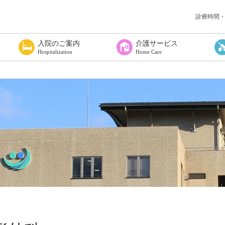
診療時間
入院のご案内
介護サービス
Hospitalization
Home Care
覧
いて
へ
入院される方へ
入院に必要な物は
入院されたら
お見舞い・面会
入院の費用について
感染症対策について
在宅療養支援
居宅介護支援事業所
白山市地域包括支援センター鶴来
ショートステイつるぎ
通所リハビリテーションセンター
訪問リハビリテーション室