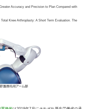
reater Accuracy and Precision to Plan Compared with
Total Knee Arthroplasty: A Short Term Evaluation. The
節置換術
は2019年7月にそれぞれ
厚生労働省の承