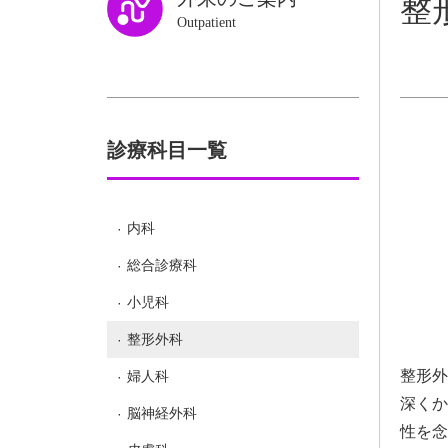
整
Outpatient
診療科目一覧
内科
総合診療科
小児科
整形外科
整形外
婦人科
深くか
脳神経外科
性を念