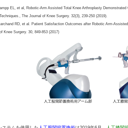
pp EL, et al, Robotic-Arm Assisted Total Knee Arthroplasty Demonstrated G
echniques., The Journal of Knee Surgery. 32(3), 239-250 (2019).
chand RD, et al. Patient Satisfaction Outcomes after Robotic Arm-Assisted 
of Knee Surgery. 30, 849-853 (2017)
oシステムを使用した
人工股関節置換術
は2019年6月、
人工膝関