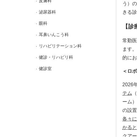
皮膚科
う）の
泌尿器科
きる診
眼科
【診
耳鼻いんこう科
常勤医
リハビリテーション科
ます。
健診・リハビリ科
的にお
健診室
＜ロボ
2026
テム
（
ーム）
の設置
各々に
かると
クアー