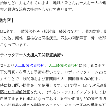
治療などに力を入れています。地域の皆さんお一人お一人の健
察と最適な治療の提供を心がけて参ります。
療内容】
は1名で、
下肢関節外科（股関節、膝関節など）
、
骨粗鬆症
、
その他、頸椎・腰椎など脊椎疾患、四肢の関節障害、骨・軟部
こなっています。
ティックアーム支援人工関節置換術＞
年2月より
人工股関節置換術
、
人工膝関節置換術
におけるロボテ
下の写真）を導入し手術を行います。ロボティックアームとは
」のことで、股関節および膝関節の人工関節置換術の術中に、
時に執刀医が操作をして使用します。CTで得られた３次元画
応じた手術前計画
をたて、それをシステムにインプットしてお
自動で止まる
仕組みになっており、
靭帯や血管などの関節周辺
ムが計画外の動きを制御することで、
安全かつ正確な手術
を可