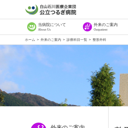
当病院について
外来のご案内
About Us
Outpatient
ごあいさつ
病院理念
病院概要・組織図
施設基準等に係る掲示
臨床研究に関する情報公開（オプトアウト）
公表資料
広報誌てどり
教室案内
交通アクセス
診療所のご案内
外来受診のご案内
受付窓口の順序
診療科目一覧
外来診療担当医一覧
診断書・証明書等料金一
セカンドオピニオンにつ
ご相談・ご意見のある方
ホーム
>
外来のご案内
>
診療科目一覧
>
整形外科
外来のご案内