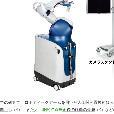
での研究で、ロボティックアームを用いた人工関節置換術は
人
向上
し
、また
人工膝関節置換
術
後の疼痛の低減
など
（*1）
（*2）