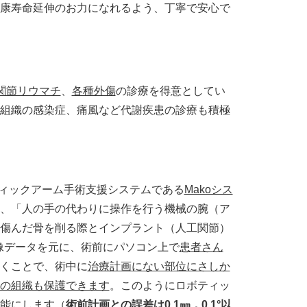
康寿命延伸のお力になれるよう、丁寧で安心で
関節リウマチ
、
各種外傷
の診療を得意としてい
組織の感染症、痛風など代謝疾患の診療も積極
ィックアーム手術支援システムである
Makoシス
、「人の手の代わりに操作を行う機械の腕（ア
傷んだ骨を削る際とインプラント（人工関節）
像データを元に、術前にパソコン上で
患者さん
くことで、術中に
治療計画にない部位にさしか
の組織も保護できます
。このようにロボティッ
能にします（
術前計画との誤差は0.1㎜，0.1°以