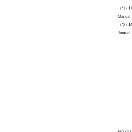
（*1）Ham
Manual T
（*2）Mar
Journal 
Mak