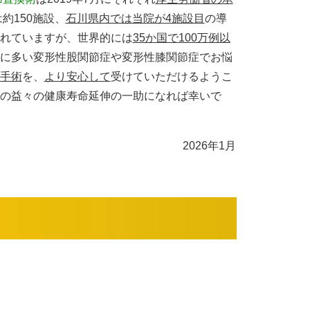
約150施設、
石川県内では当院が4施設目
の導
れていますが、世界的には
35か国で100万例以
に多い変形性股関節症や変形性膝関節症でお悩
手術
を、
より安心して
受けていただけるようこ
の益々の健康寿命延伸の一助になれば幸いで
2026年1月