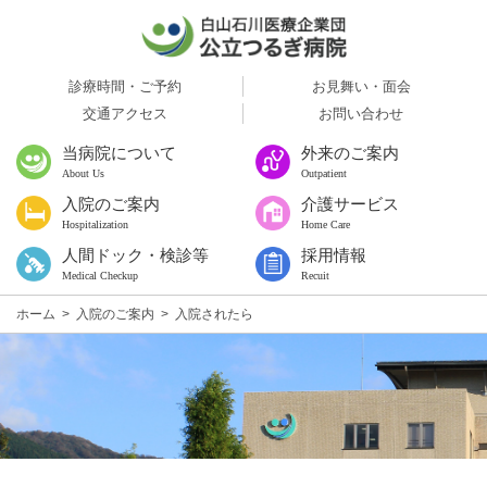
診療時間・ご予約
お見舞い・面会
交通アクセス
お問い合わせ
当病院について
外来のご案内
About Us
Outpatient
入院のご案内
介護サービス
Hospitalization
Home Care
人間ドック・検診等
採用情報
Medical Checkup
Recuit
ホーム
>
入院のご案内
>
入院されたら