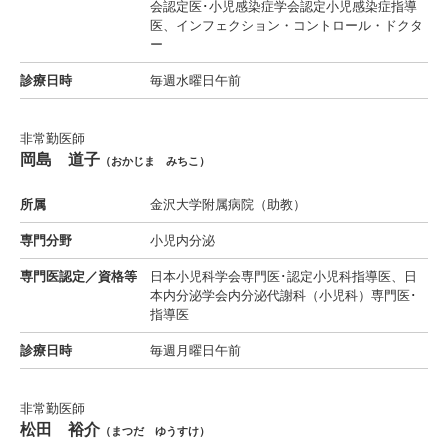
会認定医･小児感染症学会認定小児感染症指導
医、インフェクション・コントロール・ドクタ
ー
診療日時
毎週水曜日午前
非常勤医師
岡島 道子
（おかじま みちこ）
所属
金沢大学附属病院（助教）
専門分野
小児内分泌
専門医認定／資格等
日本小児科学会専門医･認定小児科指導医、日
本内分泌学会内分泌代謝科（小児科）専門医･
指導医
診療日時
毎週月曜日午前
非常勤医師
松田 裕介
（まつだ ゆうすけ）