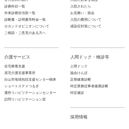
診療科目一覧
入院されたら
外来診療担当医一覧
お見舞い・面会
診断書・証明書等料金一覧
入院の費用について
セカンドオピニオンについて
感染症対策について
ご相談・ご意見のある方へ
介護サービス
人間ドック・検診等
在宅療養支援
人間ドック
居宅介護支援事業所
協会けんぽ
白山市地域包括支援センター鶴来
定期健康診断
ショートステイつるぎ
特定業務従事者健康診断
通所リハビリテーションセンター
特定健診
訪問リハビリテーション室
採用情報