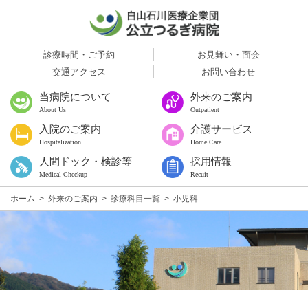
診療時間・ご予約
お見舞い・面会
交通アクセス
お問い合わせ
当病院について
外来のご案内
About Us
Outpatient
入院のご案内
介護サービス
Hospitalization
Home Care
人間ドック・検診等
採用情報
Medical Checkup
Recuit
ホーム
>
外来のご案内
>
診療科目一覧
>
小児科