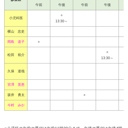
午前
午後
午前
午後
○
小児科医
13:30～
横山 忠史
岡島 道子
○
○
松田 裕介
13:30～
久保 達哉
宮澤 英恵
坂井 勇太
○
今村 みか