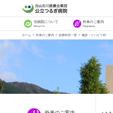
当病院について
外来のご案内
About Us
Outpatient
ごあいさつ
病院理念
病院概要・組織図
施設基準等に係る掲示
臨床研究に関する情報公開（オプトアウト）
公表資料
広報誌てどり
教室案内
交通アクセス
診療所のご案内
外来受診のご案内
受付窓口の順序
診療科目一覧
外来診療担当医一覧
診断書・証明書等料金一
セカンドオピニオンにつ
ご相談・ご意見のある方
ホーム
>
外来のご案内
>
診療科目一覧
>
健診・リハビリ科
外来のご案内