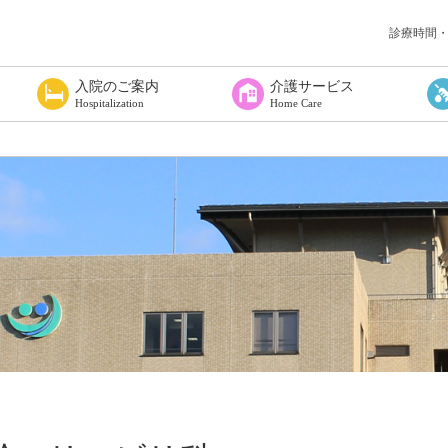
診療時間
入院のご案内
介護サービス
Hospitalization
Home Care
覧
いて
へ
入院される方へ
入院に必要な物は
入院されたら
お見舞い・面会
入院の費用について
感染症対策について
在宅療養支援
居宅介護支援事業所
白山市地域包括支援センター鶴来
ショートステイつるぎ
通所リハビリテーションセンター
訪問リハビリテーション室