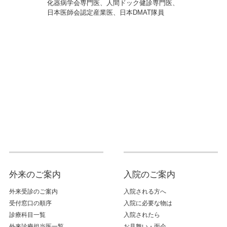
化器病学会専門医、人間ドック健診専門医、
日本医師会認定産業医、日本DMAT隊員
外来のご案内
入院のご案内
外来受診のご案内
入院される方へ
受付窓口の順序
入院に必要な物は
診療科目一覧
入院されたら
外来診療担当医一覧
お見舞い・面会