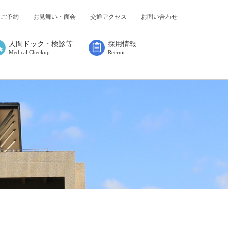
・ご予約
お見舞い・面会
交通アクセス
お問い合わせ
人間ドック・検診等
採用情報
Medical Checkup
Recruit
人間ドック
協会けんぽ
定期健康診断
特定業務従事者健康診断
特定健診