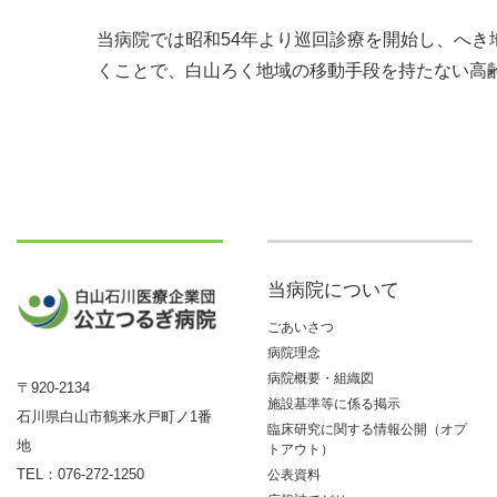
当病院では昭和54年より巡回診療を開始し、へ
くことで、白山ろく地域の移動手段を持たない高
当病院について
ごあいさつ
病院理念
病院概要・組織図
〒920-2134
施設基準等に係る掲示
石川県白山市鶴来水戸町ノ1番
臨床研究に関する情報公開（オプ
地
トアウト）
TEL：
076-272-1250
公表資料