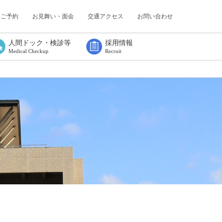
・ご予約
お見舞い・面会
交通アクセス
お問い合わせ
人間ドック・検診等
採用情報
Medical Checkup
Recruit
人間ドック
協会けんぽ
定期健康診断
特定業務従事者健康診断
特定健診