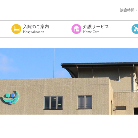
診療時間
入院のご案内
介護サービス
Hospitalization
Home Care
覧
いて
へ
入院される方へ
入院に必要な物は
入院されたら
お見舞い・面会
入院の費用について
感染症対策について
在宅療養支援
居宅介護支援事業所
白山市地域包括支援センター鶴来
ショートステイつるぎ
通所リハビリテーションセンター
訪問リハビリテーション室