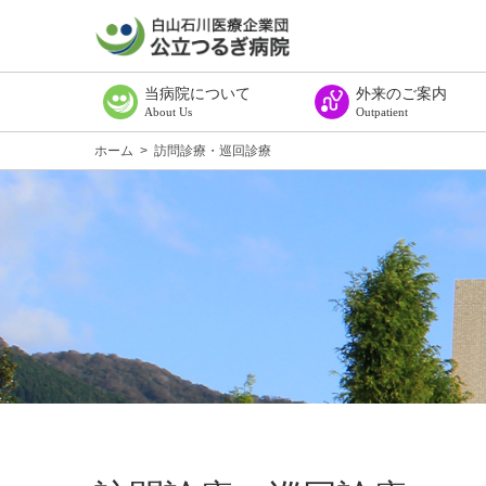
当病院について
外来のご案内
About Us
Outpatient
ごあいさつ
病院理念
病院概要・組織図
施設基準等に係る掲示
臨床研究に関する情報公開（オプトアウト）
公表資料
広報誌てどり
教室案内
交通アクセス
診療所のご案内
外来受診のご案内
受付窓口の順序
診療科目一覧
外来診療担当医一覧
診断書・証明書等料金一
セカンドオピニオンにつ
ご相談・ご意見のある方
ホーム
>
訪問診療・巡回診療