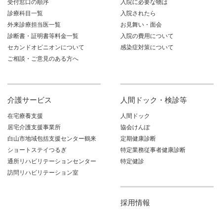
受付窓口の順序
入院に必要な物は
診療科目一覧
入院されたら
外来診療担当医一覧
お見舞い・面会
診断書・証明書等料金一覧
入院の費用について
セカンドオピニオンについて
感染症対策について
ご相談・ご意見のある方へ
介護サービス
人間ドック・検診等
在宅療養支援
人間ドック
居宅介護支援事業所
協会けんぽ
白山市地域包括支援センター鶴来
定期健康診断
ショートステイつるぎ
特定業務従事者健康診断
通所リハビリテーションセンター
特定健診
訪問リハビリテーション室
採用情報