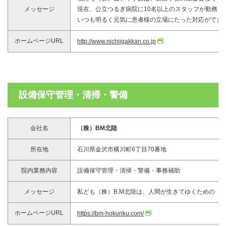
メッセージ
現在、公立つるぎ病院に10名以上のスタッフが勤務し
いつも明るく元気に患者様の立場にたった対応ができ
ホームページURL
http://www.nichiigakkan.co.jp
設備保守管理・清掃・警備
会社名
（株）BM北陸
所在地
石川県金沢市横川町6丁目70番地
院内業務内容
設備保守管理・清掃・警備・事務補助
メッセージ
私ども（株）B.M北陸は、人間が生きてゆくための
ホームページURL
https://bm-hokuriku.com/