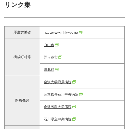
リンク集
厚生労働省
http://www.mhlw.go.jp/
白山市
構成町村等
野々市市
川北町
金沢大学附属病院
公立松任石川中央病院
医療機関
金沢医科大学病院
石川県立中央病院