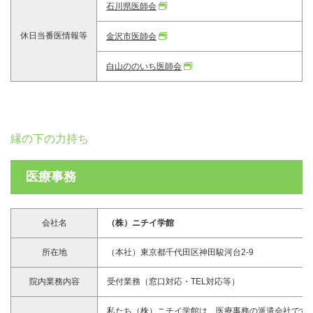
石川県医師会
休日当番医情報等
金沢市医師会
白山ののいち医師会
縁の下の力持ち
医療事務
会社名
（株）ニチイ学館
所在地
（本社）東京都千代田区神田駿河台2-9
院内業務内容
受付業務（窓口対応・TEL対応等）
私たち（株）ニチイ学館は、医療事務の派遣会社です