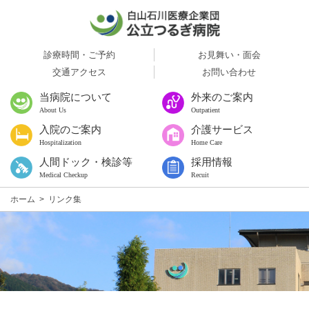
診療時間・ご予約
お見舞い・面会
交通アクセス
お問い合わせ
当病院について
外来のご案内
About Us
Outpatient
入院のご案内
介護サービス
Hospitalization
Home Care
人間ドック・検診等
採用情報
Medical Checkup
Recuit
ホーム
>
リンク集