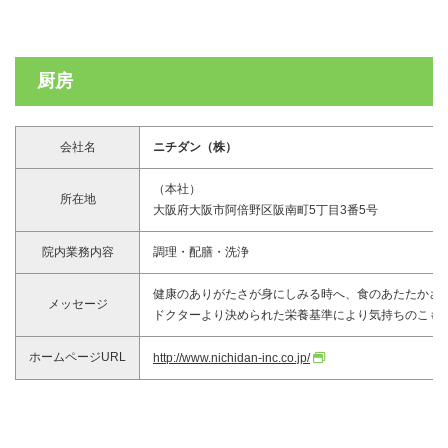
厨房
会社名
ニチダン（株）
（本社）
所在地
大阪府大阪市阿倍野区阪南町5丁目3番5号
院内業務内容
調理・配膳・洗浄
健康のありがたさが身にしみる時へ、食のあたたかさ
メッセージ
ドクターより決められた栄養基準により気持ちのこも
ホームページURL
http://www.nichidan-inc.co.jp/