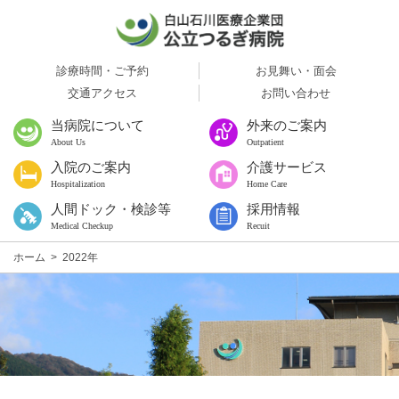
診療時間・ご予約
お見舞い・面会
交通アクセス
お問い合わせ
当病院について
外来のご案内
About Us
Outpatient
入院のご案内
介護サービス
Hospitalization
Home Care
人間ドック・検診等
採用情報
Medical Checkup
Recuit
ホーム
>
2022年