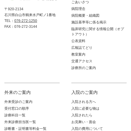
ごあいさつ
病院理念
〒920-2134
石川県白山市鶴来水戸町ノ1番地
病院概要・組織図
TEL：
076-272-1250
施設基準等に係る掲示
FAX：076-272-3144
臨床研究に関する情報公開（オプ
トアウト）
公表資料
広報誌てどり
教室案内
交通アクセス
診療所のご案内
外来のご案内
入院のご案内
外来受診のご案内
入院される方へ
受付窓口の順序
入院に必要な物は
診療科目一覧
入院されたら
外来診療担当医一覧
お見舞い・面会
診断書・証明書等料金一覧
入院の費用について