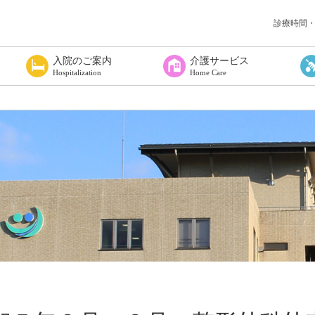
診療時間
入院のご案内
介護サービス
Hospitalization
Home Care
覧
いて
へ
入院される方へ
入院に必要な物は
入院されたら
お見舞い・面会
入院の費用について
感染症対策について
在宅療養支援
居宅介護支援事業所
白山市地域包括支援センター鶴来
ショートステイつるぎ
通所リハビリテーションセンター
訪問リハビリテーション室
て