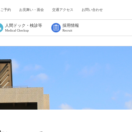
・ご予約
お見舞い・面会
交通アクセス
お問い合わせ
人間ドック・検診等
採用情報
Medical Checkup
Recruit
人間ドック
協会けんぽ
定期健康診断
特定業務従事者健康診断
特定健診