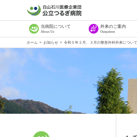
当病院について
外来のご案内
About Us
Outpatient
ごあいさつ
病院理念
病院概要・組織図
施設基準等に係る掲示
臨床研究に関する情報公開（オプトアウト）
公表資料
広報誌てどり
教室案内
交通アクセス
診療所のご案内
外来受診のご案内
受付窓口の順序
診療科目一覧
外来診療担当医一覧
診断書・証明書等料金一
セカンドオピニオンにつ
ご相談・ご意見のある方
ホーム
>
お知らせ
>
令和５年２月、３月の整形外科外来につい