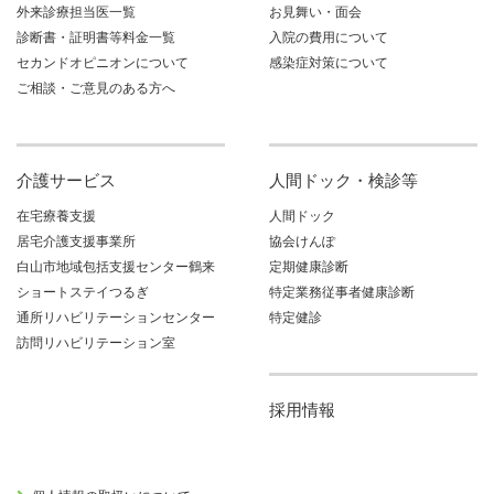
外来診療担当医一覧
お見舞い・面会
診断書・証明書等料金一覧
入院の費用について
セカンドオピニオンについて
感染症対策について
ご相談・ご意見のある方へ
介護サービス
人間ドック・検診等
在宅療養支援
人間ドック
居宅介護支援事業所
協会けんぽ
白山市地域包括支援センター鶴来
定期健康診断
ショートステイつるぎ
特定業務従事者健康診断
通所リハビリテーションセンター
特定健診
訪問リハビリテーション室
採用情報