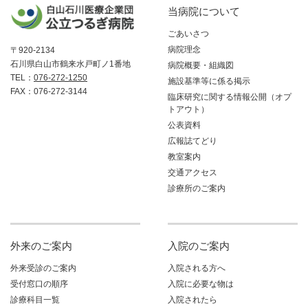
当病院について
ごあいさつ
病院理念
〒920-2134
石川県白山市鶴来水戸町ノ1番地
病院概要・組織図
TEL：
076-272-1250
施設基準等に係る掲示
FAX：076-272-3144
臨床研究に関する情報公開（オプ
トアウト）
公表資料
広報誌てどり
教室案内
交通アクセス
診療所のご案内
外来のご案内
入院のご案内
外来受診のご案内
入院される方へ
受付窓口の順序
入院に必要な物は
診療科目一覧
入院されたら