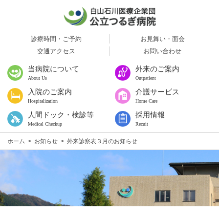
診療時間・ご予約
お見舞い・面会
交通アクセス
お問い合わせ
当病院について
外来のご案内
About Us
Outpatient
入院のご案内
介護サービス
Hospitalization
Home Care
人間ドック・検診等
採用情報
Medical Checkup
Recuit
ホーム
>
お知らせ
>
外来診察表３月のお知らせ