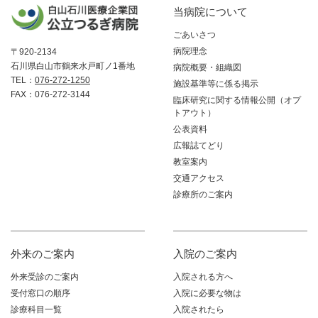
当病院について
ごあいさつ
病院理念
〒920-2134
石川県白山市鶴来水戸町ノ1番地
病院概要・組織図
TEL：
076-272-1250
施設基準等に係る掲示
FAX：076-272-3144
臨床研究に関する情報公開（オプ
トアウト）
公表資料
広報誌てどり
教室案内
交通アクセス
診療所のご案内
外来のご案内
入院のご案内
外来受診のご案内
入院される方へ
受付窓口の順序
入院に必要な物は
診療科目一覧
入院されたら