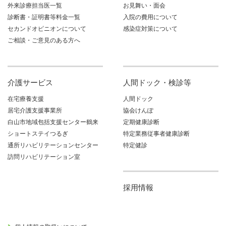
外来診療担当医一覧
お見舞い・面会
診断書・証明書等料金一覧
入院の費用について
セカンドオピニオンについて
感染症対策について
ご相談・ご意見のある方へ
介護サービス
人間ドック・検診等
在宅療養支援
人間ドック
居宅介護支援事業所
協会けんぽ
白山市地域包括支援センター鶴来
定期健康診断
ショートステイつるぎ
特定業務従事者健康診断
通所リハビリテーションセンター
特定健診
訪問リハビリテーション室
採用情報